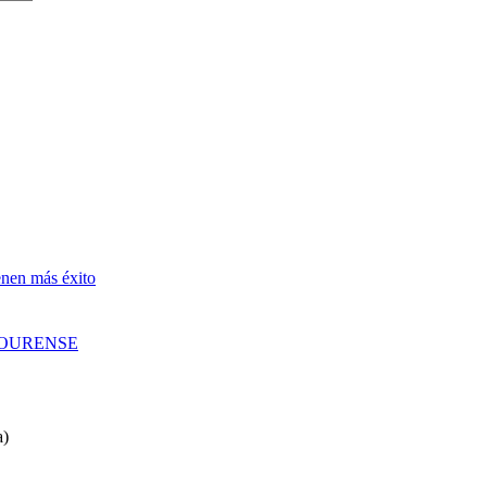
enen más éxito
 OURENSE
a)