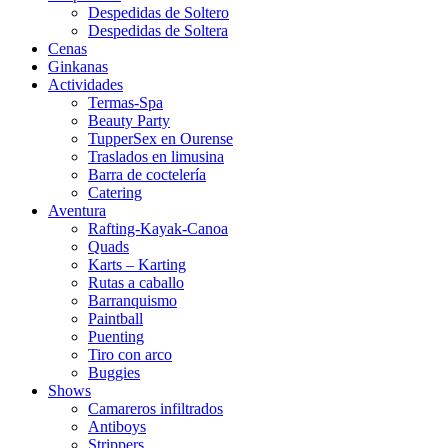
Despedidas de Soltero
Despedidas de Soltera
Cenas
Ginkanas
Actividades
Termas-Spa
Beauty Party
TupperSex en Ourense
Traslados en limusina
Barra de coctelería
Catering
Aventura
Rafting-Kayak-Canoa
Quads
Karts – Karting
Rutas a caballo
Barranquismo
Paintball
Puenting
Tiro con arco
Buggies
Shows
Camareros infiltrados
Antiboys
Strippers