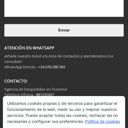
ATENCIÓN EN WHATSAPP
¡Añade nuestro móvil a tu lista de contactos y atenderemos tus
consultas!
WhatsApp Directo.-
+34 678 288 284
CONTACTO:
Agencia de Despedidas en Ourense
Telefono Oficina.-
881255607
Movil y WhatsApp.-
678288284
Utilizamos cookies propias y de terceros para garantizar el
Mail.-
info@despedidasourense.com
|
funcionamiento de la web, medir su uso y mejorar nuestros
Reserva YA !!
servicios. Puede aceptar todas las cookies, rechazar las no
necesarias o configurar sus preferencias.
Política de cookies